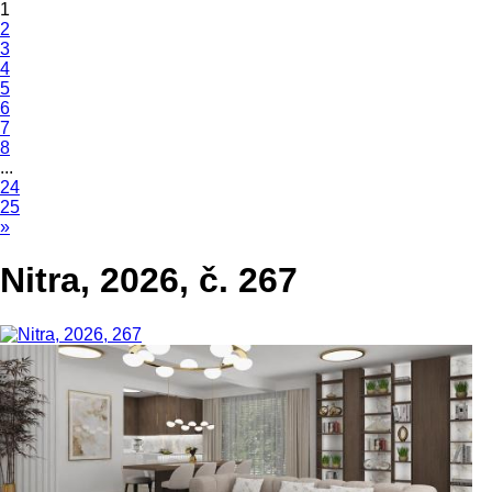
1
2
3
4
5
6
7
8
...
24
25
»
Nitra, 2026, č. 267