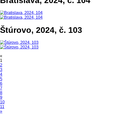
Bratislava, 2024, č. 104
Štúrovo, 2024, č. 103
«
1
2
3
4
5
6
7
8
9
10
11
»