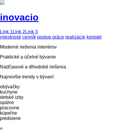
inovacio
Link 1
Link 2
Link 3
miestnosti
cenník
postup práce
realizácie
kontakt
Moderné riešenia interiérov
Praktické a účelné bývanie
Nadčasové a dlhodobé riešenia
Najnovšie trendy v bývaní
obývačky
kuchyne
detské izby
spálne
pracovne
kúpeľne
predsiene
«